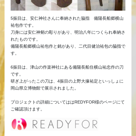
5振目は、安仁神社さんに奉納された脇指 備陽長船郷横山
祐包作です。
刀身には安仁神剱の彫りがあり、明治八年につくられ奉納さ
れたものです。
備陽長船郷横山祐包作と銘があり、二代目健治祐包の脇指で
す。
6振目は、津山の作楽神社にある備陽長船住横山祐忠作の刀
です。
研ぎ上がったこの刀は、4振目の上野大掾祐定といっしょに
岡山県立博物館で展示されました。
プロジェクトの詳細についてははREDYFOR様のページにて
ご確認頂けます。