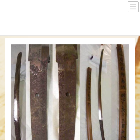
コ
ナ
ン
ビ
テ
ゲ
ン
ー
HOME
奉納刀研磨プロジェクト
第1回 奉納刀研磨プロジェクト
第四弾
ツ
シ
に
ョ
移
ン
動
に
移
動