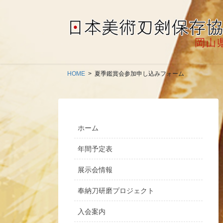
コ
ナ
ン
ビ
テ
ゲ
ン
ー
ツ
シ
に
ョ
HOME
夏季鑑賞会参加申し込みフォーム
移
ン
動
に
移
動
ホーム
年間予定表
展示会情報
奉納刀研磨プロジェクト
入会案内